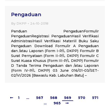
Pengaduan
By
DKPP
24-10-2018
Panduan PengaduanFormulir
PengaduanRegistrasi PengaduanHasil Verifikasi
AdministrasiHasil Verifikasi Materiil Buku Saku
Pengaduan Download Formulir A Pengaduan
dan /atau Laporan (Form I-P/L DKPP) Formulir B
Surat Pernyataan (Form II-P/L DKPP) Formulir C
Surat Kuasa Khusus (Form III-P/L DKPP) Formulir
D Tanda Terima Pengaduan dan /atau Laporan
(Form IV-P/L DKPP) 03 June 016/01-03/SET-
02/VI/2026 [Bawaslu Kab. Labuhan Batu] –
1
…
567
568
569
570
571
…
965