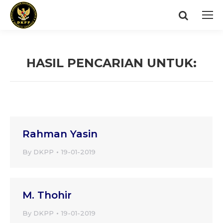
Search:
HASIL PENCARIAN UNTUK:
You are here:
Rahman Yasin
By
DKPP
19-01-2019
M. Thohir
By
DKPP
19-01-2019