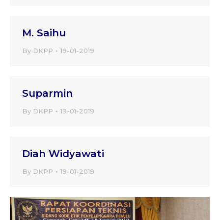
M. Saihu
By
DKPP
19-01-2019
Suparmin
By
DKPP
19-01-2019
Diah Widyawati
By
DKPP
19-01-2019