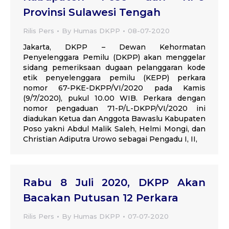
Provinsi Sulawesi Tengah
Rilis Pers
By
Humas DKPP
08-07-2020
Jakarta, DKPP – Dewan Kehormatan
Penyelenggara Pemilu (DKPP) akan menggelar
sidang pemeriksaan dugaan pelanggaran kode
etik penyelenggara pemilu (KEPP) perkara
nomor 67-PKE-DKPP/VI/2020 pada Kamis
(9/7/2020), pukul 10.00 WIB. Perkara dengan
nomor pengaduan 71-P/L-DKPP/VI/2020 ini
diadukan Ketua dan Anggota Bawaslu Kabupaten
Poso yakni Abdul Malik Saleh, Helmi Mongi, dan
Christian Adiputra Urowo sebagai Pengadu I, II,
Rabu 8 Juli 2020, DKPP Akan
Bacakan Putusan 12 Perkara
Rilis Pers
By
Humas DKPP
07-07-2020