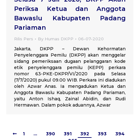
Periksa Ketua dan Anggota
Bawaslu Kabupaten Padang
Pariaman
Rilis Pers
By
Humas DKPP
06-07-2020
Jakarta, DKPP – Dewan Kehormatan
Penyelenggara Pemilu (DKPP) akan menggelar
sidang pemeriksaan dugaan pelanggaran kode
etik penyelenggara pemilu (KEPP) perkara
nomor 63-PKE-DKPP/VI/2020 pada Selasa
(7/7/2020) pukul 09.00 WIB. Perkara ini diadukan
oleh Azwar Anas. Ia mengadukan Ketua dan
Anggota Bawaslu Kabupaten Padang Pariaman,
yaitu Anton Ishaq, Zainal Abidin, dan Rudi
Hermawan. Dalam pokok aduannya, Azwar
1
…
390
391
392
393
394