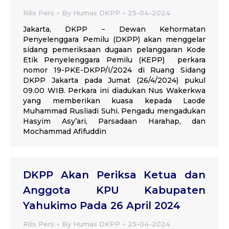
Rilis Pers
By
Humas DKPP
25-04-2024
Jakarta, DKPP − Dewan Kehormatan
Penyelenggara Pemilu (DKPP) akan menggelar
sidang pemeriksaan dugaan pelanggaran Kode
Etik Penyelenggara Pemilu (KEPP) perkara
nomor 19-PKE-DKPP/I/2024 di Ruang Sidang
DKPP Jakarta pada Jumat (26/4/2024) pukul
09.00 WIB. Perkara ini diadukan Nus Wakerkwa
yang memberikan kuasa kepada Laode
Muhammad Rusliadi Suhi. Pengadu mengadukan
Hasyim Asy’ari, Parsadaan Harahap, dan
Mochammad Afifuddin
DKPP Akan Periksa Ketua dan
Anggota KPU Kabupaten
Yahukimo Pada 26 April 2024
Rilis Pers
By
Humas DKPP
25-04-2024