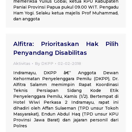
memeriksa Yulius Gobai, ketua KPU Kabupaten
Paniai Provinsi Papua pukul 09.00 WIT. Pengadu
Ham Yogi. Selaku ketua majelis Prof Muhammad,
dan anggota
Alfitra: Prioritaskan Hak Pilih
Penyandang Disabilitas
Aktivitas
By
DKPP
02-02-2018
Indramayu, DKPP â€“ Anggota Dewan
Kehormatan Penyelenggara Pemilu (DKPP), Dr.
Alfitra Salamm memimpin Rapat Koordinasi
Teknis Persiapan Sidang Kode Etik
Penyelenggara Pemilu, Kamis (1/2). Bertempat di
Hotel Wiwi Perkasa 2 Indramayu, rapat ini
dihadiri oleh Affan Sulaeman (TPD unsur Tokoh
Masyarakat), Endun Abdul Haq (TPD unsur KPU
Provinsi Jawa Barat) dan jajaran personil dari
Polres