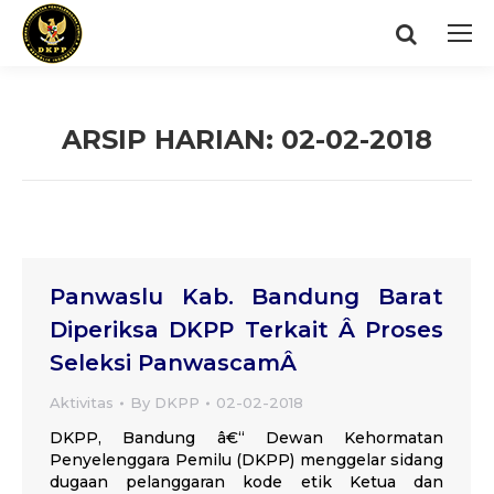
Search:
ARSIP HARIAN:
02-02-2018
You are here:
Panwaslu Kab. Bandung Barat
Diperiksa DKPP Terkait Â Proses
Seleksi PanwascamÂ
Aktivitas
By
DKPP
02-02-2018
DKPP, Bandung â€“ Dewan Kehormatan
Penyelenggara Pemilu (DKPP) menggelar sidang
dugaan pelanggaran kode etik Ketua dan