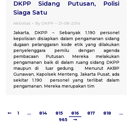
DKPP Sidang Putusan, Polisi
Siaga Satu
Aktivitas
By
DKPP
21-08-2014
Jakarta, DKPP – Sebanyak 1.190 personel
kepolisian disiapkan dalam pengamanan sidang
dugaan pelanggaran kode etik yang dilakukan
penyelenggara pemilu dengan agenda
pembacaan Putusan. Mereka melakukan
pengamanan baik di dalam ruang sidang DKPP
maupun di luar gedung. Menurut AKBP
Gunawan, Kapolsek Menteng, Jakarta Pusat, ada
sekitar 1.190 personel yang terlibat dalam
pengamanan. Mereka merupakan tim
1
…
814
815
816
817
818
…
965