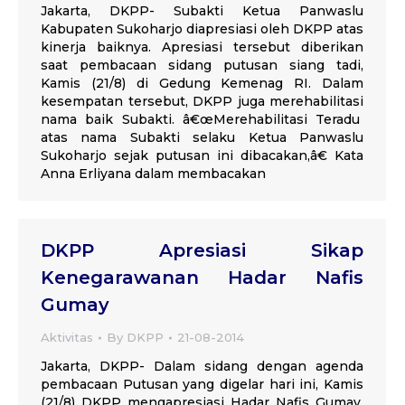
Jakarta, DKPP- Subakti Ketua Panwaslu
Kabupaten Sukoharjo diapresiasi oleh DKPP atas
kinerja baiknya. Apresiasi tersebut diberikan
saat pembacaan sidang putusan siang tadi,
Kamis (21/8) di Gedung Kemenag RI. Dalam
kesempatan tersebut, DKPP juga merehabilitasi
nama baik Subakti. â€œMerehabilitasi Teradu
atas nama Subakti selaku Ketua Panwaslu
Sukoharjo sejak putusan ini dibacakan,â€ Kata
Anna Erliyana dalam membacakan
DKPP Apresiasi Sikap
Kenegarawanan Hadar Nafis
Gumay
Aktivitas
By
DKPP
21-08-2014
Jakarta, DKPP- Dalam sidang dengan agenda
pembacaan Putusan yang digelar hari ini, Kamis
(21/8) DKPP mengapresiasi Hadar Nafis Gumay.