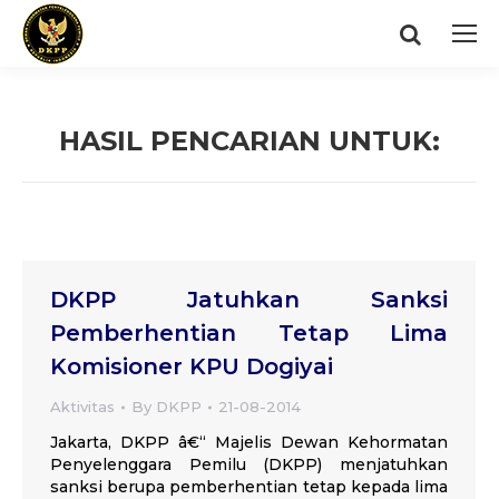
Search:
HASIL PENCARIAN UNTUK:
You are here:
DKPP Jatuhkan Sanksi
Pemberhentian Tetap Lima
Komisioner KPU Dogiyai
Aktivitas
By
DKPP
21-08-2014
Jakarta, DKPP â€“ Majelis Dewan Kehormatan
Penyelenggara Pemilu (DKPP) menjatuhkan
sanksi berupa pemberhentian tetap kepada lima