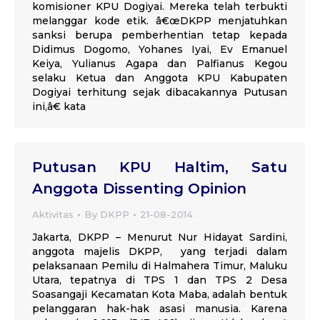
komisioner KPU Dogiyai. Mereka telah terbukti
melanggar kode etik. â€œDKPP menjatuhkan
sanksi berupa pemberhentian tetap kepada
Didimus Dogomo, Yohanes Iyai, Ev Emanuel
Keiya, Yulianus Agapa dan Palfianus Kegou
selaku Ketua dan Anggota KPU Kabupaten
Dogiyai terhitung sejak dibacakannya Putusan
ini,â€ kata
Putusan KPU Haltim, Satu
Anggota Dissenting Opinion
Aktivitas
By
DKPP
21-08-2014
Jakarta, DKPP – Menurut Nur Hidayat Sardini,
anggota majelis DKPP, yang terjadi dalam
pelaksanaan Pemilu di Halmahera Timur, Maluku
Utara, tepatnya di TPS 1 dan TPS 2 Desa
Soasangaji Kecamatan Kota Maba, adalah bentuk
pelanggaran hak-hak asasi manusia. Karena