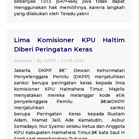
sebanyak 1.013 (547+466) jiwa tidak dapat
menggunakan hak memilihnya, karena langkah
yang dilakukan oleh Teradu yakni
Lima Komisioner KPU Haltim
Diberi Peringatan Keras
Aktivitas
By
DKPP
21-08-2014
Jakarta, DKPP â€“ Dewan Kehormatan
Penyelenggara Pemilu (DKPP) menjatuhkan
sanksi berupa peringatan keras kepada lima
komisioner KPU Halmahera Timur. Majelis
menyatakan mereka melanggar kode etik
penyelenggara Pemilu. â€œDKPP
menjatuhkan sanksi
berupa Peringatan Keras kepada Rustam
Adam, Mamat Jalil, Ade Kamaludin, Asbur
Somadayo, Nur Syamsi selaku Ketua dan Anggota
KPU Kabupaten Halmahera Timur,â€ kata Saut H
Sirait saat membacakan Putusan,