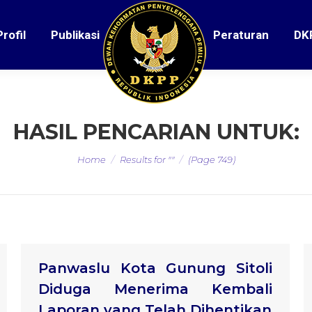
Profil
Publikasi
Peraturan
DK
HASIL PENCARIAN UNTUK:
You are here:
Home
Results for ""
(Page 749)
Panwaslu Kota Gunung Sitoli
Diduga Menerima Kembali
Laporan yang Telah Dihentikan