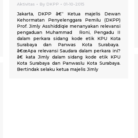
Aktivitas
By
DKPP
01-10-2015
Jakarta, DKPP â€“ Ketua majelis Dewan
Kehormatan Penyelenggara Pemilu (DKPP)
Prof. Jimly Asshiddiqie menanyakan relevansi
pengaduan Muhammad Roni, Pengadu II
dalam perkara sidang kode etik KPU Kota
Surabaya dan Panwas Kota Surabaya.
â€œApa relevansi Saudara dalam perkara ini?
â€ kata Jimly dalam sidang kode etik KPU
Kota Surabaya dan Panwaslu Kota Surabaya.
Bertindak selaku ketua majelis Jimly