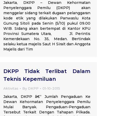
Jakarta, DKPP – Dewan Kehormatan
Penyelenggara Pemilu (DKPP) akan
menggelar sidang terkait dugaan pelanggaran
kode etik yang dilakukan Panwaslu Kota
Gunung Sitoli pada Senin (5/10) pukul 09.00
WIB. Sidang akan bertempat di Kantor KPU
Provinsi Sumatera Utara, Jl. Perintis
Kemerdekaan No. 35, Medan. Bertindak
selaku ketua majelis Saut H Sirait dan Anggota
Majelis dari Tim
DKPP Tidak Terlibat Dalam
Teknis Kepemiluan
Aktivitas
By
DKPP
01-10-2015
Jakarta, DKPP â€“ Jumlah Pengaduan Ke
Dewan Kehormatan Penyelenggara Pemilu
Mulai Banyak. Pengaduan-Pengaduan
Tersebut Terkait Dengan Tahapan Pilkada.