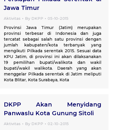
Jawa Timur
Aktivitas
By
DKPP
05-10-2015
Provinsi Jawa Timur (Jatim) merupakan
provinsi terbesar di Indonesia dan juga
tercatat sebagai salah satu provinsi dengan
jumlah kabupaten/kota terbanyak yang
mengikuti Pilkada serentak 2015. Sesuai data
KPU Jatim, di provinsi ini akan dilaksanakan
19 pemilihan bupati/walikota dan wakil
bupati/wakil walikota. Daerah yang akan
menggelar Pilkada serentak di Jatim meliputi
Kota Blitar, Kota Surabaya, Kota
DKPP Akan Menyidang
Panwaslu Kota Gunung Sitoli
Aktivitas
By
DKPP
02-10-2015