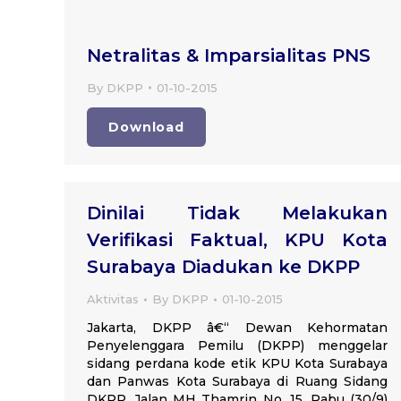
Netralitas & Imparsialitas PNS
By
DKPP
01-10-2015
Download
Dinilai Tidak Melakukan
Verifikasi Faktual, KPU Kota
Surabaya Diadukan ke DKPP
Aktivitas
By
DKPP
01-10-2015
Jakarta, DKPP â€“ Dewan Kehormatan
Penyelenggara Pemilu (DKPP) menggelar
sidang perdana kode etik KPU Kota Surabaya
dan Panwas Kota Surabaya di Ruang Sidang
DKPP, Jalan MH Thamrin No. 15, Rabu (30/9)