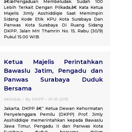
â€œPengaduan Membeludak. Sudah 100
Lebih Terkait Dengan Pilkada,â€ Kata Ketua
Majelis Jimly Asshiddiqie Saat Memimpin
Sidang Kode Etik KPU Kota Surabaya Dan
Panwas Kota Surabaya Di Ruang Sidang
DKPP, Jalan MH Thamrin No. 15, Rabu (30/9)
Pukul 15.00 WIB.
Ketua Majelis Perintahkan
Bawaslu Jatim, Pengadu dan
Panwas Surabaya Duduk
Bersama
Aktivitas
By
DKPP
01-10-2015
Jakarta, DKPP â€“ Ketua Dewan Kehormatan
Penyelenggara Pemilu (DKPP) Prof. Jimly
Asshiddiqie memerintahkan kepada Bawaslu
Jawa Timur, Pengadu II dan Panwas Kota