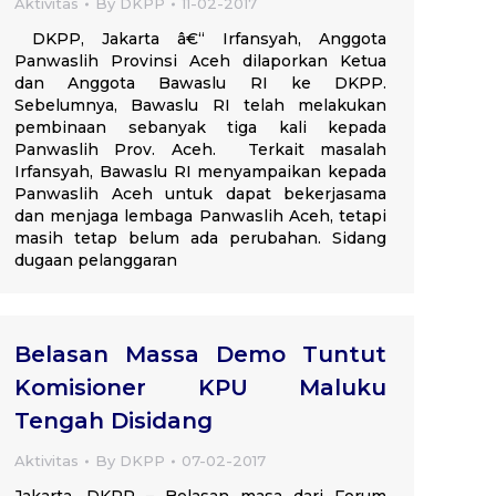
Aktivitas
By
DKPP
11-02-2017
DKPP, Jakarta â€“ Irfansyah, Anggota
Panwaslih Provinsi Aceh dilaporkan Ketua
dan Anggota Bawaslu RI ke DKPP.
Sebelumnya, Bawaslu RI telah melakukan
pembinaan sebanyak tiga kali kepada
Panwaslih Prov. Aceh. Terkait masalah
Irfansyah, Bawaslu RI menyampaikan kepada
Panwaslih Aceh untuk dapat bekerjasama
dan menjaga lembaga Panwaslih Aceh, tetapi
masih tetap belum ada perubahan. Sidang
dugaan pelanggaran
Belasan Massa Demo Tuntut
Komisioner KPU Maluku
Tengah Disidang
Aktivitas
By
DKPP
07-02-2017