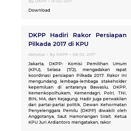
By
DKPP
13-02-2017
Download
DKPP Hadiri Rakor Persiapan
Pilkada 2017 di KPU
Aktivitas
By
DKPP
08-02-2017
Jakarta, DKPP- Komisi Pemilihan Umum
(KPU), Selasa (7/2), mengadakan rapat
koordinasi persiapan Pilkada 2017. Rakor ini
mengundang lembaga-lembaga stakeholder
kepemiluan di antaranya Bawaslu, DKPP,
Kemenkopolhukam, Kemendagri, Polri, TNI,
BIN, MA, dan Kejagung. Hadir juga perwakilan
dari partai-partai politik. Dewan Kehormatan
Penyelenggara Pemilu (DKPP) diwakili oleh
Anggotanya, Saut Hamonangan Sirait. Ketua
KPU Juri Ardiantoro mengatakan, rakor