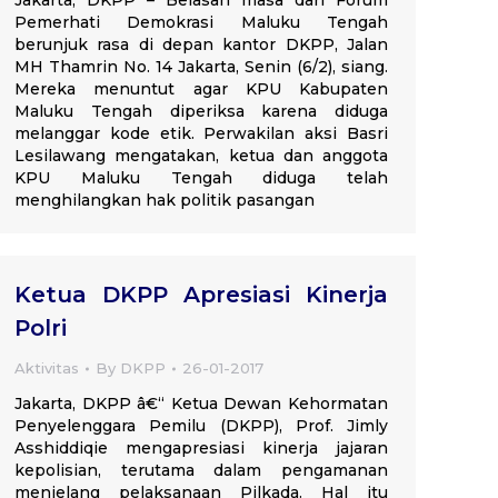
Jakarta, DKPP – Belasan masa dari Forum
Pemerhati Demokrasi Maluku Tengah
berunjuk rasa di depan kantor DKPP, Jalan
MH Thamrin No. 14 Jakarta, Senin (6/2), siang.
Mereka menuntut agar KPU Kabupaten
Maluku Tengah diperiksa karena diduga
melanggar kode etik. Perwakilan aksi Basri
Lesilawang mengatakan, ketua dan anggota
KPU Maluku Tengah diduga telah
menghilangkan hak politik pasangan
Ketua DKPP Apresiasi Kinerja
Polri
Aktivitas
By
DKPP
26-01-2017
Jakarta, DKPP â€“ Ketua Dewan Kehormatan
Penyelenggara Pemilu (DKPP), Prof. Jimly
Asshiddiqie mengapresiasi kinerja jajaran
kepolisian, terutama dalam pengamanan
menjelang pelaksanaan Pilkada. Hal itu