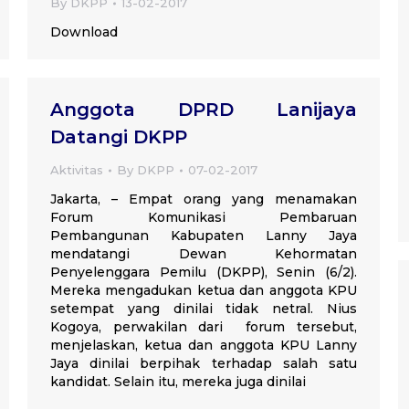
By
DKPP
13-02-2017
Download
Anggota DPRD Lanijaya
Datangi DKPP
Aktivitas
By
DKPP
07-02-2017
Jakarta, – Empat orang yang menamakan
Forum Komunikasi Pembaruan
Pembangunan Kabupaten Lanny Jaya
mendatangi Dewan Kehormatan
Penyelenggara Pemilu (DKPP), Senin (6/2).
Mereka mengadukan ketua dan anggota KPU
setempat yang dinilai tidak netral. Nius
Kogoya, perwakilan dari forum tersebut,
menjelaskan, ketua dan anggota KPU Lanny
Jaya dinilai berpihak terhadap salah satu
kandidat. Selain itu, mereka juga dinilai