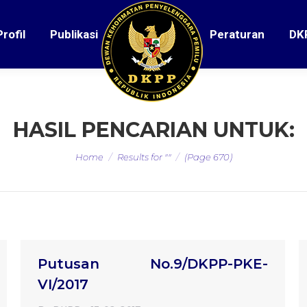
Profil
Publikasi
Peraturan
DK
HASIL PENCARIAN UNTUK:
You are here:
Home
Results for ""
(Page 670)
Putusan No.9/DKPP-PKE-
VI/2017