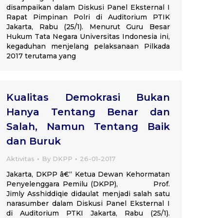
disampaikan dalam Diskusi Panel Eksternal I
Rapat Pimpinan Polri di Auditorium PTIK
Jakarta, Rabu (25/1). Menurut Guru Besar
Hukum Tata Negara Universitas Indonesia ini,
kegaduhan menjelang pelaksanaan Pilkada
2017 terutama yang
Kualitas Demokrasi Bukan
Hanya Tentang Benar dan
Salah, Namun Tentang Baik
dan Buruk
Aktivitas
By
DKPP
26-01-2017
Jakarta, DKPP â€“ Ketua Dewan Kehormatan
Penyelenggara Pemilu (DKPP), Prof.
Jimly Asshiddiqie didaulat menjadi salah satu
narasumber dalam Diskusi Panel Eksternal I
di Auditorium PTKI Jakarta, Rabu (25/1).