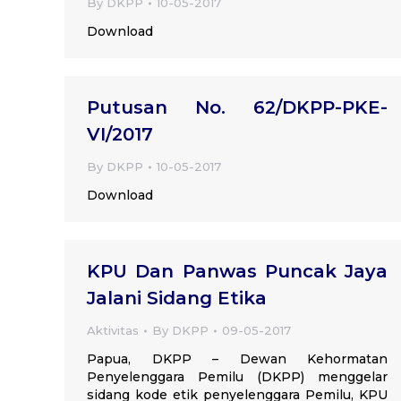
By
DKPP
10-05-2017
Download
Putusan No. 62/DKPP-PKE-
VI/2017
By
DKPP
10-05-2017
Download
KPU Dan Panwas Puncak Jaya
Jalani Sidang Etika
Aktivitas
By
DKPP
09-05-2017
Papua, DKPP – Dewan Kehormatan
Penyelenggara Pemilu (DKPP) menggelar
sidang kode etik penyelenggara Pemilu, KPU