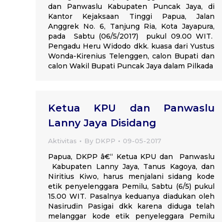
dan Panwaslu Kabupaten Puncak Jaya, di
Kantor Kejaksaan Tinggi Papua, Jalan
Anggrek No. 6, Tanjung Ria, Kota Jayapura,
pada Sabtu (06/5/2017) pukul 09.00 WIT.
Pengadu Heru Widodo dkk. kuasa dari Yustus
Wonda-Kirenius Telenggen, calon Bupati dan
calon Wakil Bupati Puncak Jaya dalam Pilkada
Ketua KPU dan Panwaslu
Lanny Jaya Disidang
Aktivitas
By
DKPP
09-05-2017
Papua, DKPP â€“ Ketua KPU dan Panwaslu
Kabupaten Lanny Jaya, Tanus Kagoya, dan
Niritius Kiwo, harus menjalani sidang kode
etik penyelenggara Pemilu, Sabtu (6/5) pukul
15.00 WIT. Pasalnya keduanya diadukan oleh
Nasirudin Pasigai dkk karena diduga telah
melanggar kode etik penyeleggara Pemilu