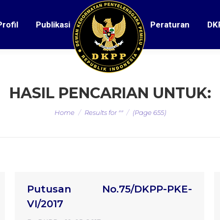
Profil
Publikasi
Peraturan
DK
HASIL PENCARIAN UNTUK:
You are here:
Home
Results for ""
(Page 655)
Putusan No.75/DKPP-PKE-
VI/2017