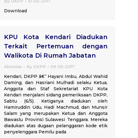
By
DKPP
10-05-2017
Download
KPU Kota Kendari Diadukan
Terkait Pertemuan dengan
Walikota Di Rumah Jabatan
Aktivitas
By
DKPP
09-05-2017
Kendari, DKPP â€“ Hayani Imbu, Abdul Wahid
Daming, dan Hasriani Mulhadi selaku Ketua,
Anggota dan Staf Sekretariat KPU Kota
Kendari menjalani sidang pemeriksaan DKPP,
Sabtu (6/5). Ketiganya diadukan oleh
Hamiruddin Udu, Hadi Machmud, dan Munsir
Salam yang merupakan Ketua dan Anggota
Bawaslu Provinsi Sulawesi Tenggara. Mereka
diadukan atas dugaan pelanggaran kode etik
penyelenggara Pemilu pada