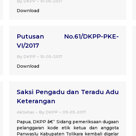
By
DKPP
10-05-2017
Download
Putusan No.61/DKPP-PKE-
VI/2017
By
DKPP
10-05-2017
Download
Saksi Pengadu dan Teradu Adu
Keterangan
Aktivitas
By
DKPP
09-05-2017
Papua, DKPP â€“ Sidang pemeriksaan dugaan
pelanggaran kode etik ketua dan anggota
Panwaslu Kabupaten Tolikara kembali digelar