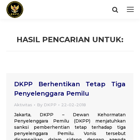
Search:
HASIL PENCARIAN UNTUK:
You are here:
DKPP Berhentikan Tetap Tiga
Penyelenggara Pemilu
Aktivitas
By
DKPP
22-02-2018
Jakarta, DKPP – Dewan Kehormatan
Penyelenggara Pemilu (DKPP) menjatuhkan
sanksi pemberhentian tetap terhadap tiga
penyelenggara Pemilu. Vonis tersebut
disampaikan dalam sidang dengan agenda