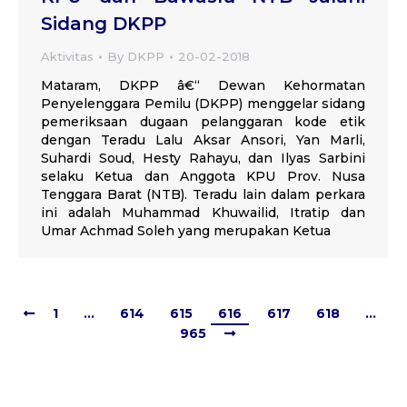
Sidang DKPP
Aktivitas
By
DKPP
20-02-2018
Mataram, DKPP â€“ Dewan Kehormatan
Penyelenggara Pemilu (DKPP) menggelar sidang
pemeriksaan dugaan pelanggaran kode etik
dengan Teradu Lalu Aksar Ansori, Yan Marli,
Suhardi Soud, Hesty Rahayu, dan Ilyas Sarbini
selaku Ketua dan Anggota KPU Prov. Nusa
Tenggara Barat (NTB). Teradu lain dalam perkara
ini adalah Muhammad Khuwailid, Itratip dan
Umar Achmad Soleh yang merupakan Ketua
1
…
614
615
616
617
618
…
965