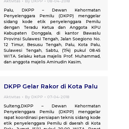
Aktivitas
By
DKPP
08-04-2018
Palu, DKPP – Dewan Kehormatan
Penyelenggara Pemilu (DKPP) menggelar
sidang kode etik penyelenggara Pemilu
dengan Teradu Ketua dan Anggota KPU
Kabupaten Donggala, di kantor Bawaslu
Provinsi Sulawesi Tengah, Jalan Soegiono No.
12 Timur, Besusu Tengah, Palu, Kota Palu,
Sulawesi Tengah, Sabtu, (7/4) pukul 08.45
WITA. Selaku ketua majelis Prof. Muhammad,
dan anggota majelis Aminudin Kasim,
DKPP Gelar Rakor di Kota Palu
Aktivitas
By
DKPP
07-04-2018
Sulteng,DKPP – Dewan Kehormatan
Penyelenggara Pemilu (DKPP) menggelar
rapat koordinasi persiapan teknis sidang kode
etik penyelenggara Pemilu di daerah di Kota