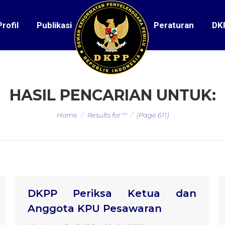
Profil
Publikasi
Peraturan
DK
HASIL PENCARIAN UNTUK:
You are here:
Home
Results for ""
(Page 611)
DKPP Periksa Ketua dan
Anggota KPU Pesawaran