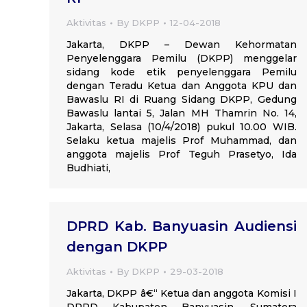
Aktivitas
By
DKPP
12-04-2018
Jakarta, DKPP – Dewan Kehormatan
Penyelenggara Pemilu (DKPP) menggelar
sidang kode etik penyelenggara Pemilu
dengan Teradu Ketua dan Anggota KPU dan
Bawaslu RI di Ruang Sidang DKPP, Gedung
Bawaslu lantai 5, Jalan MH Thamrin No. 14,
Jakarta, Selasa (10/4/2018) pukul 10.00 WIB.
Selaku ketua majelis Prof Muhammad, dan
anggota majelis Prof Teguh Prasetyo, Ida
Budhiati,
DPRD Kab. Banyuasin Audiensi
dengan DKPP
Aktivitas
By
DKPP
29-03-2018
Jakarta, DKPP â€“ Ketua dan anggota Komisi I