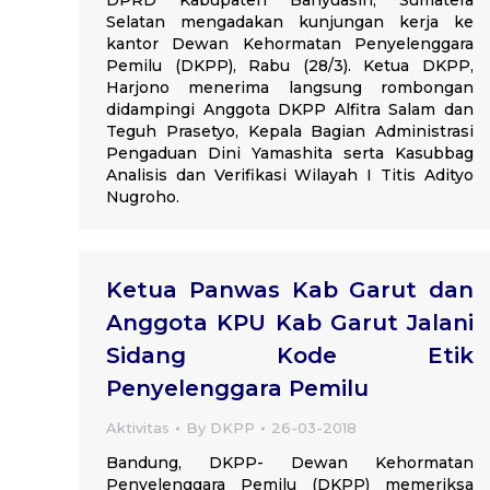
DPRD Kabupaten Banyuasin, Sumatera
Selatan mengadakan kunjungan kerja ke
kantor Dewan Kehormatan Penyelenggara
Pemilu (DKPP), Rabu (28/3). Ketua DKPP,
Harjono menerima langsung rombongan
didampingi Anggota DKPP Alfitra Salam dan
Teguh Prasetyo, Kepala Bagian Administrasi
Pengaduan Dini Yamashita serta Kasubbag
Analisis dan Verifikasi Wilayah I Titis Adityo
Nugroho.
Ketua Panwas Kab Garut dan
Anggota KPU Kab Garut Jalani
Sidang Kode Etik
Penyelenggara Pemilu
Aktivitas
By
DKPP
26-03-2018
Bandung, DKPP- Dewan Kehormatan
Penyelenggara Pemilu (DKPP) memeriksa