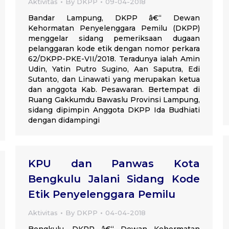
Aktivitas
By
DKPP
09-04-2018
Bandar Lampung, DKPP â€“ Dewan
Kehormatan Penyelenggara Pemilu (DKPP)
menggelar sidang pemeriksaan dugaan
pelanggaran kode etik dengan nomor perkara
62/DKPP-PKE-VII/2018. Teradunya ialah Amin
Udin, Yatin Putro Sugino, Aan Saputra, Edi
Sutanto, dan Linawati yang merupakan ketua
dan anggota Kab. Pesawaran. Bertempat di
Ruang Gakkumdu Bawaslu Provinsi Lampung,
sidang dipimpin Anggota DKPP Ida Budhiati
dengan didampingi
KPU dan Panwas Kota
Bengkulu Jalani Sidang Kode
Etik Penyelenggara Pemilu
Aktivitas
By
DKPP
04-04-2018