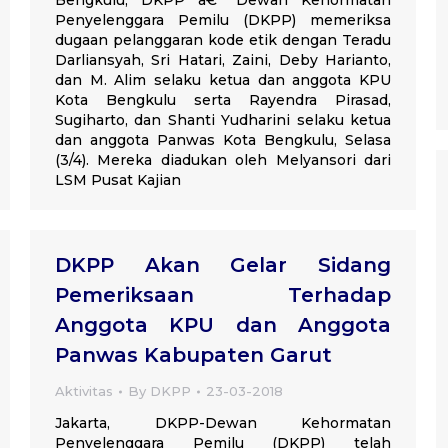
Bengkulu, DKPP â€“ Dewan Kehormatan
Penyelenggara Pemilu (DKPP) memeriksa
dugaan pelanggaran kode etik dengan Teradu
Darliansyah, Sri Hatari, Zaini, Deby Harianto,
dan M. Alim selaku ketua dan anggota KPU
Kota Bengkulu serta Rayendra Pirasad,
Sugiharto, dan Shanti Yudharini selaku ketua
dan anggota Panwas Kota Bengkulu, Selasa
(3/4). Mereka diadukan oleh Melyansori dari
LSM Pusat Kajian
DKPP Akan Gelar Sidang
Pemeriksaan Terhadap
Anggota KPU dan Anggota
Panwas Kabupaten Garut
Aktivitas
By
DKPP
23-03-2018
Jakarta, DKPP-Dewan Kehormatan
Penyelenggara Pemilu (DKPP) telah