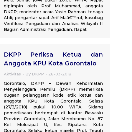
Palu, Jumat (6/4) pukul 20.00 WITA. Rapat
dipimpin oleh Prof Muhammad, anggota
DKPP; moderator acara Yasin Rahman, tenaga
Ahli; pengantar rapat Arif Maâ€™ruf, kasubag
Verifikasi Pengaduan dan Analisis Wilayah II
Bagian Administrasi Pengaduan. Rapat
DKPP Periksa Ketua dan
Anggota KPU Kota Gorontalo
Aktivitas
By
DKPP
28-03-2018
Gorontalo, DKPP – Dewan Kehormatan
Penyelenggara Pemilu (DKPP) memeriksa
dugaan pelanggaran kode etik ketua dan
anggota KPU Kota Gorontalo, Selasa
(27/3/2018) pukul 10.00 WITA. Sidang
pemeriksaan bertempat di kantor Bawaslu
Provinsi Gorontalo, Jalan Membramo No. 87
Kel. Molosipat U, Kec. Sipatana, Kota
Gorontalo. Selaku ketua majelis Prof. Teguh