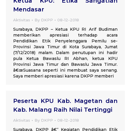
Ketua KPU: Etika Sangatlah
Mendasar
Aktivitas
By
DKPP
08-12-2018
Surabaya, DKPP – Ketua KPU RI Arif Budiman
memberikan apresiasi terhadap acara
Pendidikan Etik Penyelenggara Pemilu se-
Provinsi Jawa Timur di Kota Surabaya, Jumat
(7/12/2018) malam. Dalam penutupan ini hadir
pula Ketua Bawaslu RI Abhan, ketua KPU
Provinsi Jawa Timur dan Bawaslu Jawa Timur.
â€œSuasana seperti ini membuat saya senang.
Saya memberi apresiasi karena DKPP memberi
Peserta KPU Kab. Magetan dan
Kab. Malang Raih Nilai Tertinggi
Aktivitas
By
DKPP
08-12-2018
Surabaya, DKPP â€“ Kegiatan Pendidikan Etik