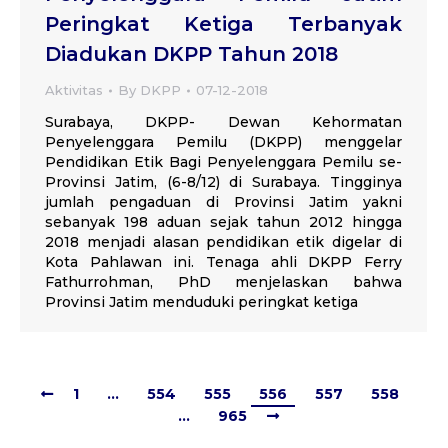
Peringkat Ketiga Terbanyak
Diadukan DKPP Tahun 2018
Aktivitas
By
DKPP
07-12-2018
Surabaya, DKPP- Dewan Kehormatan
Penyelenggara Pemilu (DKPP) menggelar
Pendidikan Etik Bagi Penyelenggara Pemilu se-
Provinsi Jatim, (6-8/12) di Surabaya. Tingginya
jumlah pengaduan di Provinsi Jatim yakni
sebanyak 198 aduan sejak tahun 2012 hingga
2018 menjadi alasan pendidikan etik digelar di
Kota Pahlawan ini. Tenaga ahli DKPP Ferry
Fathurrohman, PhD menjelaskan bahwa
Provinsi Jatim menduduki peringkat ketiga
1
…
554
555
556
557
558
…
965