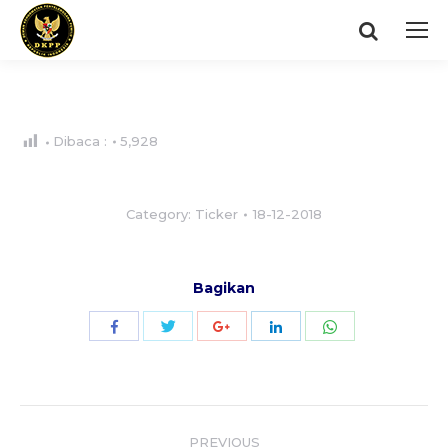
Search:
Dibaca :
5,928
Category:
Ticker
18-12-2018
Bagikan
Share
Share
Share
Share
Share
with
with
with
with
with
Twitter
WhatsApp
Facebook
Google+
LinkedIn
Post
PREVIOUS