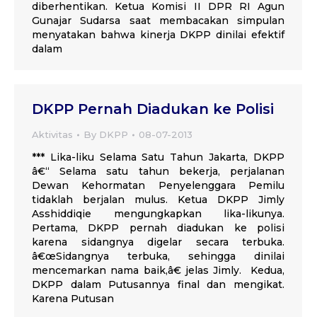
diberhentikan. Ketua Komisi II DPR RI Agun
Gunajar Sudarsa saat membacakan simpulan
menyatakan bahwa kinerja DKPP dinilai efektif
dalam
DKPP Pernah Diadukan ke Polisi
Aktivitas
By
DKPP
08-07-2013
*** Lika-liku Selama Satu Tahun Jakarta, DKPP
â€“ Selama satu tahun bekerja, perjalanan
Dewan Kehormatan Penyelenggara Pemilu
tidaklah berjalan mulus. Ketua DKPP Jimly
Asshiddiqie mengungkapkan lika-likunya.
Pertama, DKPP pernah diadukan ke polisi
karena sidangnya digelar secara terbuka.
â€œSidangnya terbuka, sehingga dinilai
mencemarkan nama baik,â€ jelas Jimly. Kedua,
DKPP dalam Putusannya final dan mengikat.
Karena Putusan