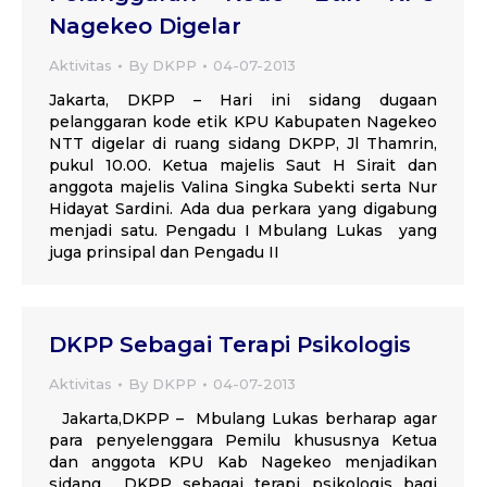
Nagekeo Digelar
Aktivitas
By
DKPP
04-07-2013
Jakarta, DKPP – Hari ini sidang dugaan
pelanggaran kode etik KPU Kabupaten Nagekeo
NTT digelar di ruang sidang DKPP, Jl Thamrin,
pukul 10.00. Ketua majelis Saut H Sirait dan
anggota majelis Valina Singka Subekti serta Nur
Hidayat Sardini. Ada dua perkara yang digabung
menjadi satu. Pengadu I Mbulang Lukas yang
juga prinsipal dan Pengadu II
DKPP Sebagai Terapi Psikologis
Aktivitas
By
DKPP
04-07-2013
Jakarta,DKPP – Mbulang Lukas berharap agar
para penyelenggara Pemilu khususnya Ketua
dan anggota KPU Kab Nagekeo menjadikan
sidang DKPP sebagai terapi psikologis bagi