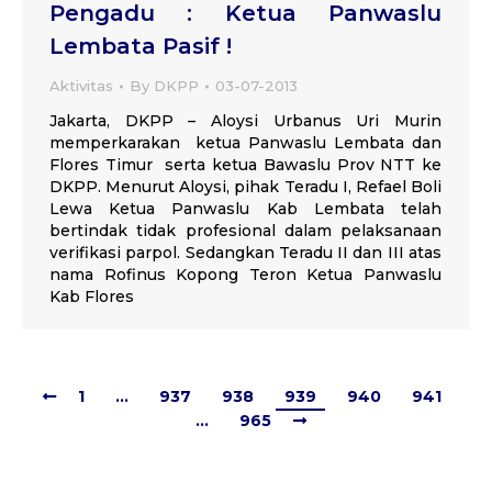
Pengadu : Ketua Panwaslu
Lembata Pasif !
Aktivitas
By
DKPP
03-07-2013
Jakarta, DKPP – Aloysi Urbanus Uri Murin
memperkarakan ketua Panwaslu Lembata dan
Flores Timur serta ketua Bawaslu Prov NTT ke
DKPP. Menurut Aloysi, pihak Teradu I, Refael Boli
Lewa Ketua Panwaslu Kab Lembata telah
bertindak tidak profesional dalam pelaksanaan
verifikasi parpol. Sedangkan Teradu II dan III atas
nama Rofinus Kopong Teron Ketua Panwaslu
Kab Flores
1
…
937
938
939
940
941
…
965