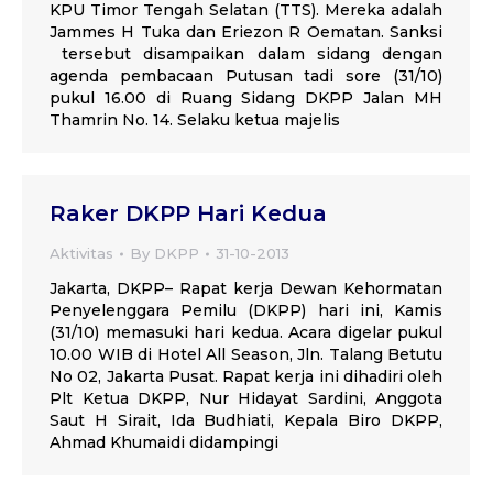
KPU Timor Tengah Selatan (TTS). Mereka adalah
Jammes H Tuka dan Eriezon R Oematan. Sanksi
tersebut disampaikan dalam sidang dengan
agenda pembacaan Putusan tadi sore (31/10)
pukul 16.00 di Ruang Sidang DKPP Jalan MH
Thamrin No. 14. Selaku ketua majelis
Raker DKPP Hari Kedua
Aktivitas
By
DKPP
31-10-2013
Jakarta, DKPP– Rapat kerja Dewan Kehormatan
Penyelenggara Pemilu (DKPP) hari ini, Kamis
(31/10) memasuki hari kedua. Acara digelar pukul
10.00 WIB di Hotel All Season, Jln. Talang Betutu
No 02, Jakarta Pusat. Rapat kerja ini dihadiri oleh
Plt Ketua DKPP, Nur Hidayat Sardini, Anggota
Saut H Sirait, Ida Budhiati, Kepala Biro DKPP,
Ahmad Khumaidi didampingi