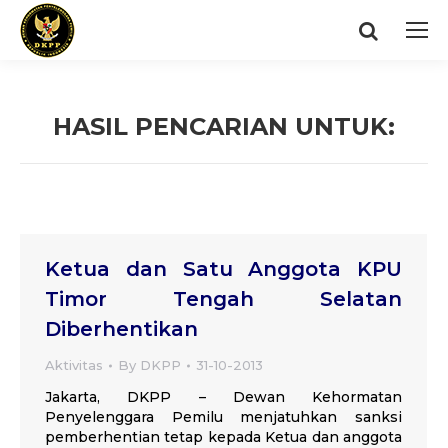
Search:
HASIL PENCARIAN UNTUK:
You are here:
Ketua dan Satu Anggota KPU
Timor Tengah Selatan
Diberhentikan
Aktivitas
By
DKPP
31-10-2013
Jakarta, DKPP – Dewan Kehormatan
Penyelenggara Pemilu menjatuhkan sanksi
pemberhentian tetap kepada Ketua dan anggota