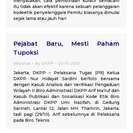
menyatakan, cara pembinaan kuratif semacam
itu tidak akan efektif karena sebuah pelanggaran
kodeetik penyelenggara Pemilu biasanya dimulai
sejak lama atau jauh hari
Pejabat Baru, Mesti Paham
Tupoksi
Aktivitas
By
DKPP
25-10-2013
Jakarta, DKPP – Pelaksana Tugas (Plt) Ketua
DKPP Nur Hidayat Sardini berfoto bersama
dengan Kasub Analisis dan Verifikasi Pengaduan
Wilayah II Biro Administrasi DKPP Arif Ma’ruf dan
Kasub Publikasi dan Sosialisasi Kode Etik Biro
Administrasi DKPP Umi Nazifah, di Gedung
Sarinah, Lantai 12, Jalan MH Thamrin, Jakarta,
tadi pagi (29/10). Arif sebelumnya di Pelaksana
pada Biro Teknis