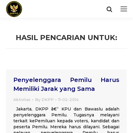
Search:
HASIL PENCARIAN UNTUK:
You are here:
Penyelenggara Pemilu Harus
Memiliki Jarak yang Sama
Aktivitas
By
DKPP
11-02-2014
Jakarta, DKPP â€“ KPU dan Bawaslu adalah
penyelenggara Pemilu. Tugasnya melayani
terkait kePemiluan kepada voters, kandidat dan
peserta Pemilu. Mereka harus dilayani. Sebagai
pelayan, penyelenggara Pemilu harus