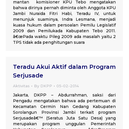
mantan komisioner KPU Tebo mengatakan
bahwa dirinya pernah diminta oleh Anggota KPU
Jambi Nuraida Fitri Habi, Teradu IV, untuk
menunjuk suaminya, Indra Lesmana, menjadi
kuasa hukum dalam persoalan Pemilu Legislatif
2009 dan Pemilukada Kabupaten Tebo 2011.
â€œPada waktu Pileg 2009 ada masalah yaitu 2
TPS tidak ada penghitungan suara
Teradu Akui Aktif dalam Program
Serjusade
Aktivitas
By
DKPP
05-02-2014
Jakarta, DKPP – Abdurrahman, saksi dari
Pengadu mengatakan bahwa ada pertemuan di
Kecamatan Cermin Nan Gedang Kabupaten
Sorolangun Provinsi Jambi terkait program
Serjusadeâ€™ (Seratus Juta Satu Desa) yang
merupakan program unggulan Pemerintah