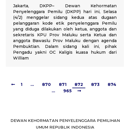
Jakarta, DKPP– Dewan Kehormatan
Penyelenggara Pemilu (DKPP) hari ini, Selasa
(4/2) menggelar sidang kedua atas dugaan
pelanggaran kode etik penyelenggara Pemilu
yang diduga dilakukan oleh ketua, anggota dan
sekretaris KPU Prov Maluku serta Ketua dan
anggota Bawaslu Prov Maluku dengan agenda
Pembuktian. Dalam sidang kali ini, pihak
Pengadu yakni OC Kaligis kuasa hukum dari
William
1
…
870
871
872
873
874
…
965
DEWAN KEHORMATAN PENYELENGGARA PEMILIHAN
UMUM REPUBLIK INDONESIA