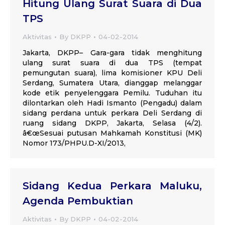
Hitung Ulang Surat Suara di Dua
TPS
Aktivitas
By
DKPP
04-02-2014
Jakarta, DKPP– Gara-gara tidak menghitung
ulang surat suara di dua TPS (tempat
pemungutan suara), lima komisioner KPU Deli
Serdang, Sumatera Utara, dianggap melanggar
kode etik penyelenggara Pemilu. Tuduhan itu
dilontarkan oleh Hadi Ismanto (Pengadu) dalam
sidang perdana untuk perkara Deli Serdang di
ruang sidang DKPP, Jakarta, Selasa (4/2).
â€œSesuai putusan Mahkamah Konstitusi (MK)
Nomor 173/PHPU.D-XI/2013,
Sidang Kedua Perkara Maluku,
Agenda Pembuktian
Aktivitas
By
DKPP
04-02-2014