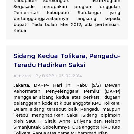
Kabupaten Sorolongun. â€œProgram
Serjusade merupakan program unggulan
Pemerintah Kabupaten Sorolangun yang
pertanggungjawabannya langsung kepada
bupati. Pada bulan Mei 2012, ada pertemuan.
Ketua
Sidang Kedua Tolikara, Pengadu-
Teradu Hadirkan Saksi
Aktivitas
By
DKPP
05-02-2014
Jakarta, DKPP– Hari ini, Rabu (5/2) Dewan
Kehormatan Penyelenggara Pemilu (DKPP)
menggelar sidang kedua atas perkara dugaan
pelanggaran kode etik dua anggota KPU Tolikara.
Dalam sidang tersebut baik Pengadu maupun
Teradu menghadirkan Saksi. Sidang dipimpin
oleh Saut H Sirait, Anna Erliyana dan Nelson
Simanjuntak. Sebelumnya, Dua anggota KPU Kab
Tolikara, Papua atas nama Muhammad Irfan